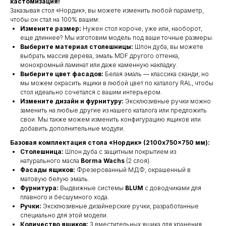
кастомизация!
Заказывая стол «Нордик», вы можете изменить любой параметр,
чтобы он стал на 100% вашим:
Измените размер:
Нужен стол короче, уже или, наоборот,
еще длиннее? Мы изготовим модель под ваши точные размеры.
Выберите материал столешницы:
Шпон дуба, вы можете
выбрать массив дерева, эмаль MDF другого оттенка,
монохромный ламинат или даже каменную накладку.
Выберите цвет фасадов:
Белая эмаль — классика сканди, но
мы можем окрасить ящики в любой цвет по каталогу RAL, чтобы
стол идеально сочетался с вашим интерьером.
Измените дизайн и фурнитуру:
Эксклюзивные ручки можно
заменить на любые другие из нашего каталога или предложить
свои. Мы также можем изменить конфигурацию ящиков или
добавить дополнительные модули.
Базовая комплектация стола «Нордик» (2100x750x750 мм):
Столешница:
Шпон дуба с защитным покрытием из
натурального масла
Borma Wachs
(2 слоя).
Фасады ящиков:
Фрезерованный МДФ, окрашенный в
матовую белую эмаль.
Фурнитура:
Выдвижные системы
BLUM
с доводчиками для
плавного и бесшумного хода.
Ручки:
Эксклюзивные дизайнерские ручки, разработанные
специально для этой модели.
Количество ящиков:
3 вместительных ящика для хранения.